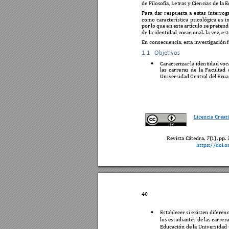
de Filosofía, Letra
s y Ciencias de la E
Para 
dar 
respuesta 
a 
estas 
interrog
como 
característica 
psicológica 
es 
i
por 
lo qu
e 
en 
este 
artículo 
se 
pretend
de la identidad vo
cacional. la vez, est
En consecuencia, e
sta investigación 
1.1   Objetivos 
Caracterizar 
la identidad 
voc

las 
carreras 
de 
la 
Facultad 
Universidad Centra
l del Ecua
Licencia Creat
Revista Cátedra, 
7
(
1), pp. 
https://doi.o
40
Establecer si ex
isten diferenc

los estudiantes de la
s carrera
Educación de la 
Universidad 