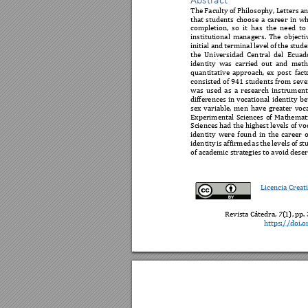
The Faculty 
of Philosop
hy, L
etters a
that 
students 
c
hoose 
a 
career 
in 
wh
completion, 
so 
it 
has 
the 
need 
to 
institutional 
managers. 
The 
objecti
initial and 
terminal l
evel of 
the stude
the 
Universida
d 
Central 
del 
Ecuado
identity 
was 
carried 
out 
and 
meth
quantitative 
approach, 
ex 
post 
fact
consisted 
of 
941 
students 
from 
seve
was 
used 
as 
a 
research 
instrument
differences 
in 
vocational 
identity 
be
sex 
variable, 
m
en 
have 
g
reater 
voca
Experimental 
Sciences 
of 
Mathemati
Sciences had 
the highest levels of 
vo
identity 
were 
found 
in 
the 
career 
o
identity 
is 
affirmed 
as 
the 
levels 
of 
st
of academic strat
egies to avoid de
se
Licencia Creat
Revista Cátedra, 
7
(
1), pp. 
https://doi.o