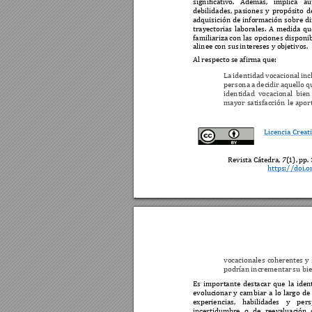
significativo. 
Además, 
implica 
au
debilidades, 
pasiones 
y 
propósito 
d
adquisición 
de 
información 
s
obre 
di
trayectorias 
laborales. 
A 
medida 
qu
familiariza c
on 
las 
opciones 
disponib
alinee con sus 
intereses y obj
etivos. 
Al respecto 
se
 afirma que:
La 
identidad 
vocacional 
inc
persona 
a decidir 
aquello 
q
identidad 
vocacional 
bien 
mayor 
satisfacción 
le 
aport
Licencia Creat
Revista Cátedra, 
7
(
1), pp. 
https://doi.o
vocacionales 
coherentes 
y 
podrían incrementar 
s
u bi
Es 
importante 
destacar 
que 
la 
iden
evolucionar 
y 
c
ambiar 
a 
lo 
largo 
de
experiencias, 
habilidade
s 
y 
pers
incertidumbre 
o 
de 
reevaluación 