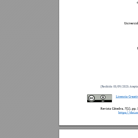
Universid
 
(Recibido: 05
/0
9/20
23
; Acepta
Licencia Creati
Revista Cátedra, 
7
(
1), pp. 
https://doi.o