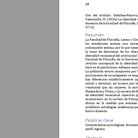
38
Cita 
del 
artículo: 
Ordoñez-P
izarro,
Veintimilla, 
W.
(2024
).
La 
identidad 
docencia de 
la Facultad d
e Filosofí
a,
37
-
52
. 
Resumen 
La
Facultad de Filosofía, Letras 
y Cie
los 
e
studiantes 
escojan 
una 
carre
culminación exito
sa
, 
por lo que tien
la 
toma 
de 
decisiones 
de 
los 
direc
identidad 
vocacional 
del nivel 
inicial 
Facultad 
de 
Filosofía, 
de 
la 
Universi
revisión 
conceptual 
de 
la 
identidad
basó en 
el 
positivis
mo
, 
enfoque 
cuan
La población estuvo compuesta por 
instrumento de investigac
ión 
se emp
hay 
diferencias 
estadísticamente 
si
inicial 
y 
terminal, 
así 
mismo 
por 
la
vocacional 
que 
la
s 
mujeres, 
la 
carr
Matemática 
y 
Física, 
y, 
la 
carrera 
de 
H
de 
i
dentidad 
vocacional, 
mientras 
q
encontraron 
en 
la 
c
arrer
a 
de 
Psicop
afirma 
en 
la 
m
edida 
que 
avanzan
establecer 
estrategia
s 
académicas pa
futuro docente. 
Palabras clave 
Características psicológic
as,
 formació
perfil ingreso
. 
Abstract 