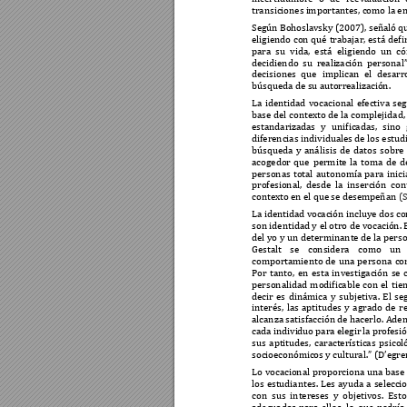
transiciones i
mportantes, como la e
Según 
Bo
hoslavsky (20
07), señal
ó q
eligiendo 
con 
qué 
trabajar, 
está 
defi
para 
su 
vida, 
está 
eli
gie
ndo 
un 
c
ó
decidiendo 
su 
reali
zación 
personal”
decisiones 
que 
implican 
el 
desarro
búsqueda de su auto
rrealización. 
La 
identidad 
vocacional 
efectiva 
seg
base 
del 
contexto 
de 
la 
complejidad,
estandarizada
s 
y 
unificadas, 
sino 
diferencias individuales de los 
estudi
búsqueda 
y 
anális
is 
de 
datos 
sobre 
acogedor 
que 
permite 
la 
tom
a 
de 
d
personas 
total 
autonomía 
para 
inici
profesional, 
de
sde 
la 
inserción 
con
contexto en el que 
se desempeñan 
(
La identidad v
ocación in
cluye dos c
son identidad y 
el otro 
de vocación. 
del yo 
y un 
determinante de 
la 
perso
Gestalt 
s
e 
consider
a 
como 
un 
comportamiento 
de 
una 
pers
ona 
co
Por 
tanto, 
en 
esta 
investigación 
se 
personalidad 
modificable 
con 
el 
tie
decir 
es 
dinámica 
y 
subjetiva. 
El 
se
interés, 
las 
aptitudes 
y 
agrado 
d
e 
r
alcanza satisfacción de hacerlo. 
Adem
cada indivi
duo para 
elegir 
la profesió
sus 
aptitudes, 
características 
psicol
socioeconómi
cos y cultural
.”
(D’egre
Lo 
vocacional 
proporciona 
una 
base
los 
estudiantes. 
Les 
ayuda 
a 
selecci
con 
sus 
interese
s 
y 
objetivos. 
Esto