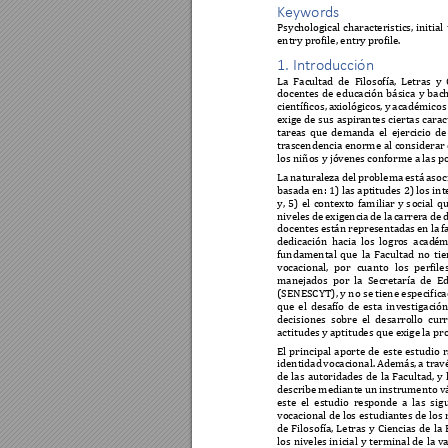
Keywords  
Psychological 
characteristics, 
initial 
entry profile, entry
 profile. 
1. Introducción
La 
Facultad 
de 
F
ilosofía, 
Letras 
y 
docentes 
de 
educación 
básica 
y 
bach
científicos, 
axiológico
s, y 
académicos
exige 
de 
sus 
aspirantes 
ciertas 
carac
tareas 
que 
demanda 
el 
ejercicio 
de
trascendencia enorme 
al 
considerar
los niños y jóven
es conforme a las p
La 
naturaleza d
el 
problema 
está 
asoc
basada en: 1) las aptitudes 2) los in
y, 
5) 
el 
contexto 
familiar 
y 
s
ocial 
qu
niveles 
de 
exigencia 
de 
la 
carrera 
de 
d
docentes 
están repre
sentadas 
en la 
f
dedicación 
hacia 
los 
logr
os
acad
ém
fundamental 
que 
la 
Facultad 
no 
tie
vocacional, 
por 
cuanto 
los 
perfile
manejados 
por 
la 
Secretaría 
de 
Ed
(SENESCYT), y no se tiene especificad
que 
el 
desafío 
de 
es
ta 
investigación
decisiones 
sobre 
el 
desarrollo 
curr
actitudes y aptitud
es que exige la pr
El 
principal 
aporte 
de 
este 
estu
dio 
r
identidad 
vocacional. 
Además, 
a 
trav
de 
las 
autoridades 
de 
la 
Facultad, 
y 
describe 
me
diante 
un
instrumento v
este 
el 
estudio 
responde
a 
las 
sig
vocacional de los 
estudian
tes 
de los 
de 
Filosofía, 
Letras 
y 
Ciencias 
de 
la 
los
niveles 
inicial 
y 
terminal 
de 
la
va