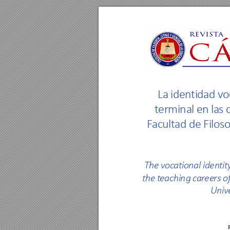
L
a
i
d
e
n
t
i
d
a
d
v
o
t
e
r
m
i
n
a
l
e
n
l
a
s
F
a
c
u
l
t
a
d
d
e
F
i
l
o
s
T
h
e
v
o
c
a
t
io
n
a
l
i
d
e
n
t
i
t
t
h
e
t
e
a
c
hi
ng
 c
a
r
e
e
r
s
o
U
n
i
v