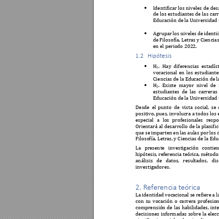
Identificar los 
niveles 
de 
des

de los estudiantes de l
as carr
Educación de la 
Universidad 
Agrupar 
los 
niveles 
de 
identi

de 
Filosofía, 
Letras 
y 
Ciencias
en el periodo 202
2. 
1.2   Hipótesis 
H
. 
Hay 
diferencias 
estadís

1
vocacional 
en 
los 
estudiante
Ciencias de la Edu
cación de 
H
. 
Existe 
mayor 
nivel 
de 

2
estudiantes 
de 
las 
carreras 
Educación de la 
Universidad 
Desde 
el 
punto 
d
e 
vista 
social, 
se 
positivo
, 
pues, involucra a todos 
los
especial 
a 
los 
profesionales 
respo
Orientará 
al 
desarrollo 
de 
la 
planifi
c
que se 
imparten 
en l
as aul
as por 
los 
Filosofía, Letra
s, y Ciencias de la Ed
u
La 
presente 
investigación 
contie
hipótesis, referencia teórica, método
análisis 
de 
datos, 
resul
tados, 
dis
investigadores. 
2. Referencia teóric
a 
La 
identidad voc
acional s
e refiere 
a l
con 
su 
vocación 
o 
carrera 
profesion
comprensión 
de 
las 
habilidades, 
inte
decisiones 
informadas 
sobre 
la 
elecc