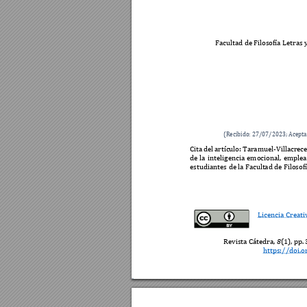
Facultad de Filo
sofía Letras 
(Recibido: 27/07/2023; Acepta
Cita 
del 
artículo: 
Taramuel-Villacre
c
de 
la 
inteligencia 
e
mocional, 
emplea
estudiantes de la Fa
cultad d
e Filosof
Licencia Creati
Revista Cátedra, 
8
(
1), pp
. 
https://doi.o