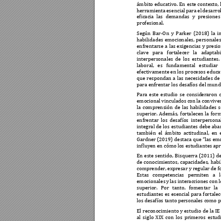
ámbito 
educativo. 
En 
este 
contexto, 
herramienta 
es
encial 
para el 
desarrol
eficacia 
las 
demandas 
y 
presiones
profesional. 
Según 
Bar-
On 
y 
Parker 
(2018) 
la 
i
habilidades 
emocionales, 
pers
onales
enfrentarse 
a 
las 
exigencias 
y 
presio
clave 
para 
fort
alecer 
la 
adaptab
interpersonales 
de 
lo
s 
e
studiantes.
laboral, 
es 
fundamental
estudiar 
efectivamente en los procesos educa
que 
respondan 
a 
las 
necesidades 
de
para enfrentar los de
safíos del mund
Para 
este 
estudio 
se 
c
onsid
eraron 
emocional 
vinculados 
con 
la convive
la 
comprensión 
de 
las 
habilidades 
s
superior. 
Además, 
fort
alecen 
la 
form
enfrentar 
los 
desafíos 
in
terpersona
integral 
de 
los 
estudiantes 
debe 
aba
también 
el 
ámbit
o 
actitudinal, 
en 
Gardner (
2019
) 
destaca que 
“
las 
em
influyen en cómo lo
s estudiante
s ap
En 
este 
sentido, 
Bisquerra (2011) 
de
de 
conocimientos, 
c
apacidades
, 
habi
comprender, expresar y regular de 
Estas 
competencias 
per
miten 
a 
l
emocionales 
y 
las 
interaccione
s 
c
on 
l
superior. 
Por 
tanto, 
fomentar 
la 
estudiantes 
es 
esencial 
para 
fortalec
los desafíos tanto per
sonales como p
El 
reconocimiento y 
estudio 
de 
la 
IE
al 
siglo 
XIX 
con 
los 
primeros 
estud