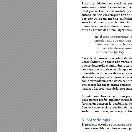
Estas 
habilidades 
son 
cruciales 
pa
entornos 
sociales. 
Se 
reconoce 
que 
inteligencia 
tradicional 
medida 
por
autoconciencia
 y
 la 
comprensión 
de l
por 
Bar-On 
es 
un 
modelo 
multifac
emocional, 
creado 
con 
la
intención
humanas 
en 
cinco 
s
ubdim
ensiones: 
I
estrés y Estado de 
ánimo.  Ugarriz
a 
en 
el 
área 
intrapers
onal 
e
emocionales 
que 
una 
pers
humano 
no 
es 
consciente
un 
nivel 
alto 
de 
madurez,
inconscientes 
(p.
 15). 
Para 
la 
dimensión 
de 
adaptabilid
vocabulario y una expresión verbal 
que 
se 
desarrolla el 
individuo, esto 
s
sea 
capaz de 
res
istir el 
estrés, que 
re
intensidad 
o 
duración 
de 
las
emocio
alcanzar 
la 
capacidad 
emocional 
de 
a
como 
verdader
amente 
desea 
sentirs
que acepta 
las experiencias 
emocion
ligadas a 
las 
creencias 
de la persona 
Es 
cotidiano 
observar 
actitude
s 
poco
para ejercer profesionalm
ente, por l
formación 
g
eneren 
la 
posibilidad 
de
Con 
esa 
conc
iencia 
y 
gestión 
de 
la
ámbitos persona
les, sociales y p
rofes
3. Metodología
El 
presente 
estudio 
se 
enmarca 
en 
u
manera 
medible 
las 
dimensiones 
p