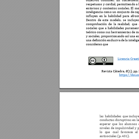
objetivos 
comunes. 
En 
consecuenci
respetuoso 
y 
cordial, 
permitiendo 
a 
entornos 
y 
contextos 
sociales.
El 
m
inteligencia como un conjunto de ca
influyen 
en 
la 
hab
ilidad 
para 
afron
Dentro 
de 
este 
mod
elo, 
se 
incluye
comprobación 
de 
la 
realidad, 
que 
sociales 
que 
a 
habilidades 
purament
teórico como sus herramientas de me
y 
sociales, 
proporc
ionando 
así una 
es
una 
definición 
exclusiva d
e 
la 
intelig
consideran que 
Licencia Creat
Revista Cátedra, 
8
(
1), pp. 
https://doi.o
las 
habil
idades 
que 
incluye
conductas disruptivas en la
esperar 
que 
los 
alumnos 
niveles 
de impulsividad 
y 
p
lo 
q
ue 
cual 
favorece 
el 
antisociales (p. 
431
)
. 