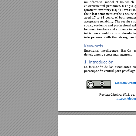
multifactorial 
model 
of 
EI
, 
which 
environmental 
pressures. 
Using 
a 
q
Quotient Inv
entory (EQ-
i)
-S was u
se
their 
last 
semesters 
at 
the 
Faculty 
o
aged 
17 
to 
65 
years, 
of 
both 
gender
acceptable r
eliability. 
The 
results 
sh
social, academic 
and professional sp
between teachers and 
students to 
re
initiatives 
should 
focus 
on developin
interpersonal 
skills that stren
gthen t
Keywords 
Emotional 
intelligence, 
Bar-On 
m
development, str
ess manag
ement. 
1. Introducción
La 
formación 
de 
los 
estudiantes 
en
preocupación central para 
psicólogo
Licencia Creat
Revista Cátedra, 
8
(
1), pp. 
https://doi.o