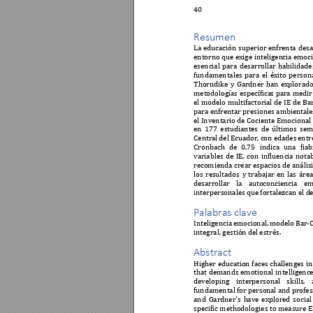
40
Resumen 
La 
educación 
superior 
enfrenta 
desa
entorno que exige inteligen
cia emoci
esencial 
para 
desarroll
ar 
habilidade
fundamentales 
para 
el 
éxito 
persona
Thorndike 
y 
Gardner 
han
explorado
metodologías específica
s para 
medir 
el 
modelo 
multifactorial 
de 
IE 
de 
Ba
para enfrentar presiones ambientale
el Inventario de Cociente Emocional
en 
177 
estudiante
s 
de 
últimos 
sem
Central 
del 
Ecuador, 
con edades 
entr
Cronbach 
de 
0.75 
indica 
una 
fiab
variables 
de 
IE, 
con 
influencia 
notab
recomienda c
rear espacios 
de análisi
los 
res
ultados 
y 
trabajar 
en 
las 
áre
desarrollar 
la 
autoconciencia 
em
interpersonales que 
fortalezcan el d
Palabras clave 
Inteligencia 
emocional, 
modelo 
Ba
r-
integral, gestión del 
estrés. 
Abstract 
Higher 
education 
faces challenges 
in
that 
demands 
emotional 
intelligence
developing 
interpersonal 
skills, 
fundamental for person
al and profe
and 
Gardner's 
h
ave 
explored 
social
specific methodologies to measure 
E