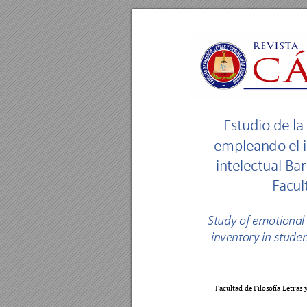
E
s
t
u
d
i
o
d
e
l
a
e
m
p
l
e
a
n
d
o
e
l
i
i
n
t
e
l
e
c
t
u
a
l
B
a
r
F
a
c
u
l
S
t
u
d
y 
o
f
e
m
o
t
i
o
na
l
i
n
v
e
n
t
o
r
y
i
n
 s
t
u
d
e
Facultad de Filo
sofía Letras 