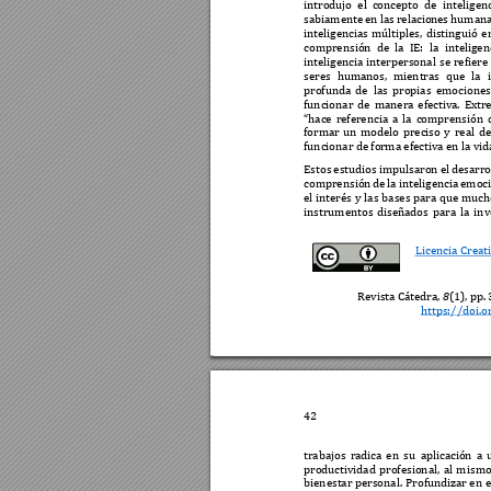
introdujo 
el 
concepto 
de 
inteligen
sabiamente 
en 
las 
relacion
es 
humana
inteligencias 
múltiples, 
distinguió 
e
comprensión 
d
e 
la 
IE: 
la 
inteligen
inteligencia 
interpersonal 
se 
refiere 
seres 
humanos, 
mientras 
que 
la 
profunda 
de 
las 
propias 
emociones
funcionar 
de 
manera 
efectiva. 
Extr
“hace 
referencia 
a 
la 
comprensión 
formar 
un 
modelo 
preciso 
y 
real 
de
funcionar de for
ma efectiva en la v
id
Estos 
estudios 
impulsaro
n 
el 
desarro
comprensión 
de 
la 
inteligen
cia 
emo
c
el 
interés 
y 
las 
bases 
para 
que 
much
instr
umentos 
diseñados 
para 
la 
inv
Licencia Creat
Revista Cátedra, 
8
(
1), pp. 
https://doi.o
42
trabajos 
radica 
en 
su 
aplicación 
a 
productividad 
profesiona
l, 
al 
m
ismo
bienestar 
personal. 
Profu
ndizar 
en 
e