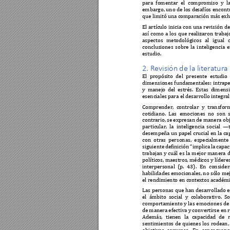
para 
fomentar 
el 
compromiso 
y 
l
embargo, uno de los de
safíos encont
que limitó una c
omparación má
s exh
El 
artículo 
inicia 
con 
una 
revisión 
de
así 
como 
a 
los 
que 
realizaron 
trabaj
as
pectos 
metodológicos
al 
i
gual 
conclusiones 
s
obre
la 
i
nt
eligencia 
e
estudio. 
2. Revisión de la liter
atura 
El 
propósito 
del 
presente 
estud
io 
dimensiones 
fundamentales: 
intrape
y 
manej
o 
d
el 
e
strés. 
E
stas 
d
imens
esenciales para el de
sarrollo integ
ra
Comprender, 
controlar 
y 
transfor
cotidiano. 
Las 
emocione
s 
no 
son 
contrario, s
e expresan 
de 
manera obj
particular, 
la 
inteligencia
social 
—
desempeña un papel 
crucial en la 
ca
con 
otras 
personas, 
especi
almente
siguiente 
definición 
“
implica 
la capa
c
trabajan 
y 
cuál 
es 
la 
mejor 
manera 
d
políticos, ma
estros, médi
cos y lídere
interpersonal 
(p. 
43). 
En 
consider
habilidades 
emocionales, 
no sólo m
e
el rendimiento en cont
extos académ
Las personas que 
han desarrollado e
el 
ámbito 
social 
y 
co
laborativo. 
So
comportamiento 
y 
las 
emociones 
de
de 
manera 
efectiva 
y 
convertir
se en 
Además, 
tienen 
la 
capacidad 
de 
sentimientos 
de 
quienes 
los 
rodean,