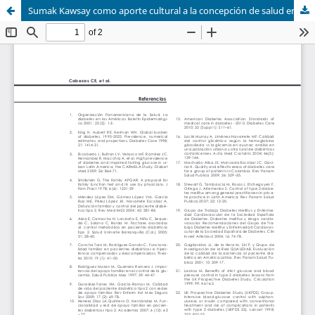
Sumak Kawsay como aporte cultural a la concepción de salud en el Ecuador