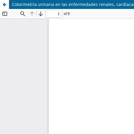
Colorimetría urinaria en las enfermedades renales, cardíaca