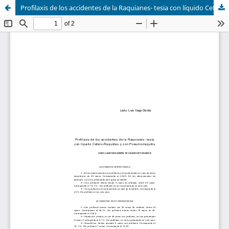
Profilaxis de los accidentes de la Raquianes- tesia con líquido Cefalo-Raquídeo y con Pneumorraquitis