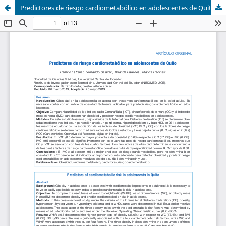
Predictores de riesgo cardiometabólico en adolescentes de Quito