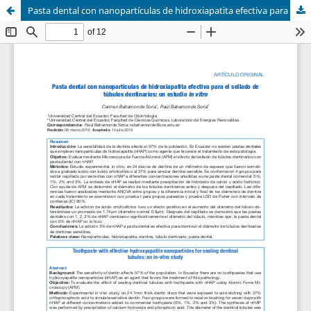
Pasta dental con nanopartículas de hidroxiapatita efectiva para el sellado de túbulos dentina- rios: un estudio in-vitro.