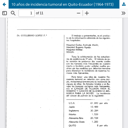
10 años de incidencia tumoral en Quito-Ecuador (1964-1973)