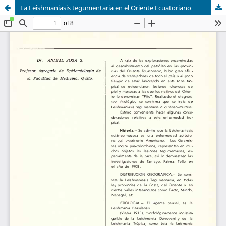
La Leishmaniasis tegumentaria en el Oriente Ecuatoriano