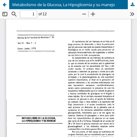
Metabolismo de la Glucosa, La Hipoglicemia y su manejo