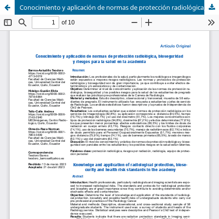
Conocimiento y aplicación de normas de protección radiológica, bioseguridad y riesgos para la salud en la academia.- Knowledge and application of standards of radiological protection, biosafety and health risks in students of the Academy.