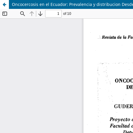
Oncocercosis en el Ecuador: Prevalencia y distribucion Desde