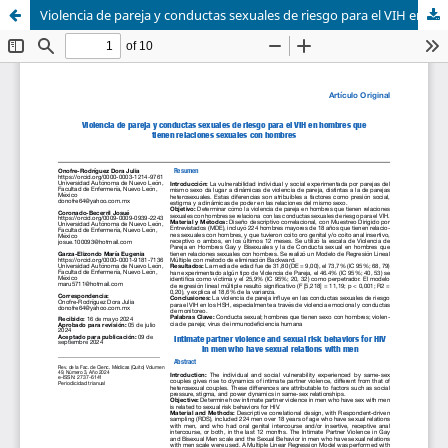
Violencia de pareja y conductas sexuales de riesgo para el VIH en hombres que tienen relaciones sexuales con hombres