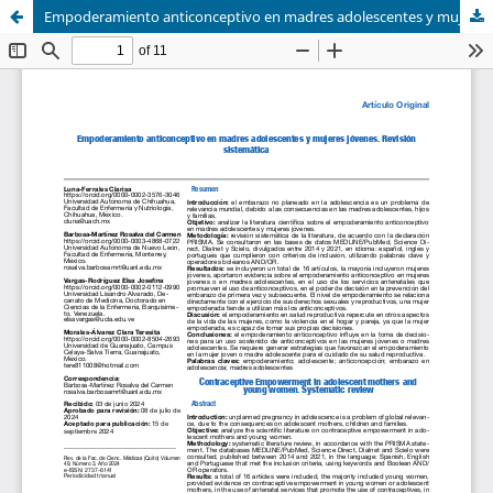
Empoderamiento anticonceptivo en madres adolescentes y mujeres jóvenes. Revisión sistemática