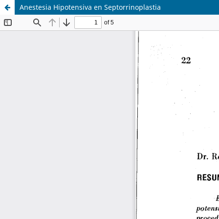
Anestesia Hipotensiva en Septorrinoplastia