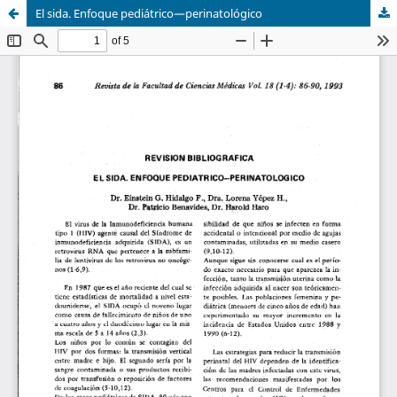
El sida. Enfoque pediátrico—perinatológico