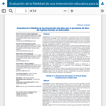
Evaluación de la fidelidad de una intervención educativa para la prevención del Virus del Papiloma Humano en adolescentes