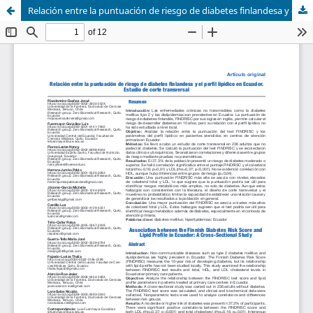
Relación entre la puntuación de riesgo de diabetes finlandesa y el perfil lipídico en Ecuador. Estudio de corte transversal