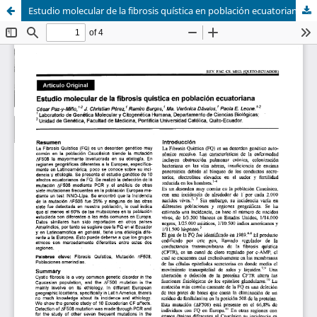
Estudio molecular de la fibrosis quística en población ecuatoriana