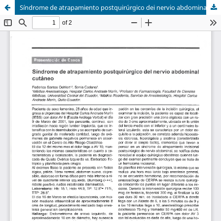
Síndrome de atrapamiento postquirúrgico dei nervio abdominal cutáneo