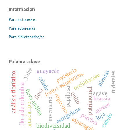
Información
Para lectores/as
Para autores/as
Para bibliotecarios/as
Palabras clave
peristeria
yalte
guayacán
plantas
frutos asimétricos
análisis florístico
ruderales
orchidaceae
calade
flora de colombia
papilosa
patrimonial
flora
flora andina
agave
quito
rugosum
brassia
inventario
aureae
guadaripo
estrigulosa
loja
parches
canelo
asparagales
biodiversidad