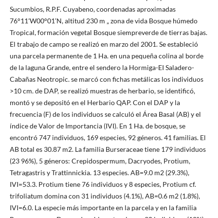
Sucumbios, R.P.F. Cuyabeno, coordenadas aproximadas
76°11'W00°01’N, altitud 230 m „ zona de vida Bosque húmedo
Tropical, formación vegetal Bosque siempreverde de tierras bajas.
El trabajo de campo se realizó en marzo del 2001. Se estableció
una parcela permanente de 1 Ha. en una pequeña colina al borde
de la laguna Grande, entre el sendero la Hormiga-EI Saladero-
Cabañas Neotropic. se marcó con fichas metálicas los individuos
>10 cm. de DAP, se realizó muestras de herbario, se identificó,
montó y se depositó en el Herbario QAP. Con el DAP y la
frecuencia (F) de los individuos se calculó el Área Basal (AB) y el
índice de Valor de Importancia (IVI). En 1 Ha. de bosque, se
encontró 747 individuos, 169 especies, 92 géneros. 41 familias. El
AB total es 30.87 m2. La familia Burseraceae tiene 179 individuos
(23 96%), 5 géneros: Crepidospermum, Dacryodes, Protium,
Tetragastris y Trattinnickia. 13 especies. AB=9.0 m2 (29.3%),
IVI=53.3. Protium tiene 76 individuos y 8 especies, Protium cf.
trifoliatum domina con 31 individuos (4.1%), AB=0.6 m2 (1.8%),
IVI=6.0. La especie más importante en la parcela y en la familia