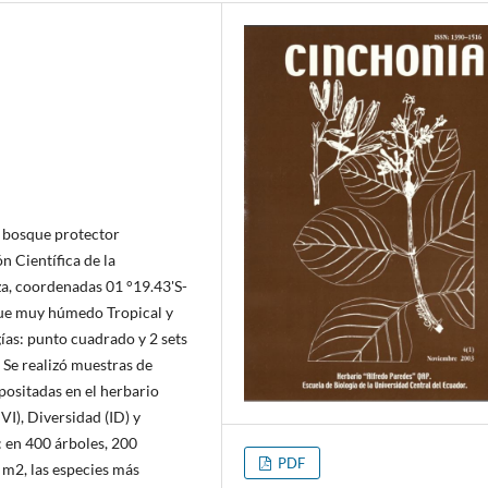
l bosque protector
n Científica de la
za, coordenadas 01 °19.43'S-
que muy húmedo Tropical y
ías: punto cuadrado y 2 sets
 Se realizó muestras de
positadas en el herbario
VI), Diversidad (ID) y
: en 400 árboles, 200
PDF
9 m2, las especies más