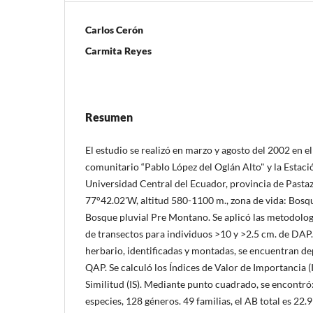
Carlos Cerón
Carmita Reyes
Resumen
El estudio se realizó en marzo y agosto del 2002 en e
comunitario “Pablo López del Oglán Alto" y la Estació
Universidad Central del Ecuador, provincia de Pasta
77°42.02'W, altitud 580-1100 m., zona de vida: Bos
Bosque pluvial Pre Montano. Se aplicó las metodolog
de transectos para individuos >10 y >2.5 cm. de DAP.
herbario, identificadas y montadas, se encuentran de
QAP. Se calculó los Índices de Valor de Importancia (I
Similitud (IS). Mediante punto cuadrado, se encontró
especies, 128 géneros. 49 familias, el AB total es 22.