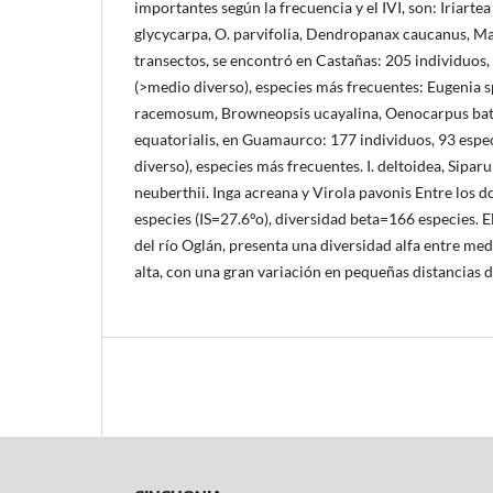
importantes según la frecuencia y el IVI, son: Iriarte
glycycarpa, O. parvifolia, Dendropanax caucanus, M
transectos, se encontró en Castañas: 205 individuos,
(>medio diverso), especies más frecuentes: Eugenia s
racemosum, Browneopsis ucayalina, Oenocarpus ba
equatorialis, en Guamaurco: 177 individuos, 93 espe
diverso), especies más frecuentes. I. deltoidea, Sipar
neuberthii. Inga acreana y Virola pavonis Entre los
especies (IS=27.6°o), diversidad beta=166 especies. E
del río Oglán, presenta una diversidad alfa entre medi
alta, con una gran variación en pequeñas distancias de