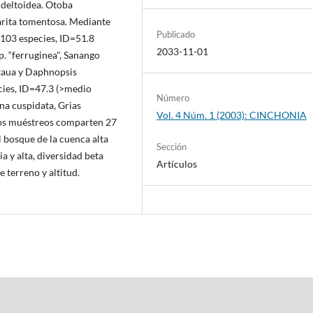
a deltoidea. Otoba
arita tomentosa. Mediante
Publicado
 103 especies, ID=51.8
2033-11-01
p. “ferruginea", Sanango
taua y Daphnopsis
cies, ID=47.3 (>medio
Número
una cuspidata, Grias
Vol. 4 Núm. 1 (2003): CINCHONIA
 dos muéstreos comparten 27
l bosque de la cuenca alta
Sección
a y alta, diversidad beta
Artículos
 terreno y altitud.