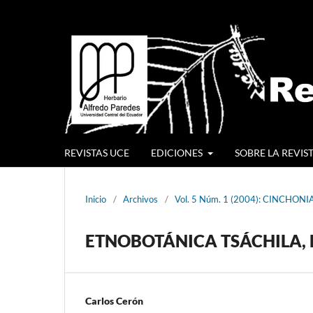
REVISTAS UCE
EDICIONES
SOBRE LA REVIS
Inicio
/
Archivos
/
Vol. 5 Núm. 1 (2004): CINCHONI
ETNOBOTÁNICA TSÁCHILA,
Carlos Cerón