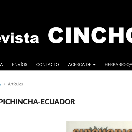
TA
ENVÍOS
CONTACTO
ACERCA DE
HERBARIO Q
A
/
Artículos
 PICHINCHA-ECUADOR