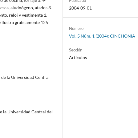
 de cocina, forraje 5. «-
Publicado
pesca, aludnógeno, atados 3.
2004-09-01
to. reloj y vestimenta 1.
ilustra gráficamente 125
Número
Vol. 5 Núm. 1 (2004): CINCHONIA
Sección
Artículos
 de la Universidad Central
e la Universidad Central del