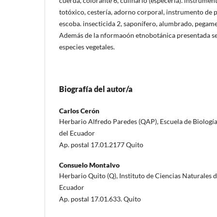
cuerda, colorante 6, culinario (especería). instrumento
totóxico, cestería, adorno corporal, instrumento de 
escoba. insecticida 2, saponífero, alumbrado, pegamen
Además de la nformaoón etnobotánica presentada se 
especies vegetales.
Biografía del autor/a
Carlos Cerón
Herbario Alfredo Paredes (QAP), Escuela de Biología
del Ecuador
Ap. postal 17.01.2177 Quito
Consuelo Montalvo
Herbario Quito (Q), Instituto de Ciencias Naturales d
Ecuador
Ap. postal 17.01.633. Quito