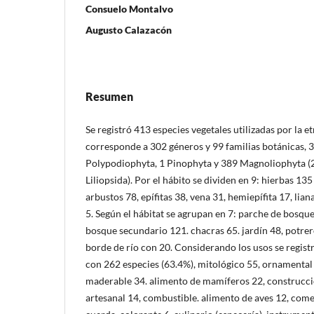
Consuelo Montalvo
Augusto Calazacón
Resumen
Se registró 413 especies vegetales utilizadas por la e
corresponde a 302 géneros y 99 familias botánicas, 
Polypodiophyta, 1 Pinophyta y 389 Magnoliophyta (
Liliopsida). Por el hábito se dividen en 9: hierbas 135
arbustos 78, epífitas 38, vena 31, hemiepífita 17, lian
5. Según el hábitat se agrupan en 7: parche de bosqu
bosque secundario 121. chacras 65. jardín 48, potrer
borde de río con 20. Considerando los usos se regist
con 262 especies (63.4%), mitológico 55, ornamenta
maderable 34. alimento de mamíferos 22, construcció
artesanal 14, combustible. alimento de aves 12, come