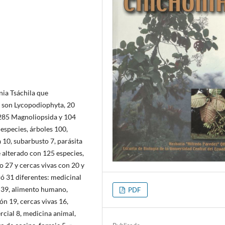
tnia Tsáchila que
3 son Lycopodiophyta, 20
285 Magnoliopsida y 104
 especies, árboles 100,
a 10, subarbusto 7, parásita
e alterado con 125 especies,
o 27 y cercas vivas con 20 y
ró 31 diferentes: medicinal
l 39, alimento humano,
PDF
n 19, cercas vivas 16,
rcial 8, medicina animal,