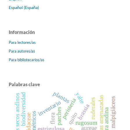
Español (España)
Información
Para lectores/as
Para autores/as
Para bibliotecarios/as
Palabras clave
plantas
yalte
biodiversidad
bosques secos andinos
orquídeas amenazadas
tricomas malpigiáceos
peristeria
ruderales
inventario
brassia
parches
flora andina
quito
flora
orchidaceae
rugosum
aureae
estrigulosa