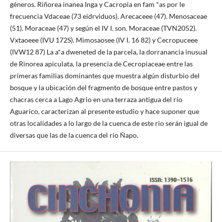
géneros. Riñorea inanea Inga y Cacropia en fam *as por le
frecuencia Vdaceae (73 eidrviduos). Arecaceee (47). Menosaceae
(51). Moraceae (47) y según el IV I. son. Moraceae (TVN2052).
Vxtaoeee (IVU 172S). Mimosaosee (IV I. 16 82) y Cecropuceee
(IVW12 87) La a*a dweneted de la parcela, la dorranancia inusual
de Rinorea apiculata, la presencia de Cecropiaceae entre las
primeras familias dominantes que muestra algún disturbio del
bosque y la ubicación del fragmento de bosque entre pastos y
chacras cerca a Lago Agrio en una terraza antigua del río
Aguarico, caracterizan al presente estudio y hace suponer que
otras localidades a lo largo de la cuenca de este rio serán igual de
diversas que las de la cuenca del rio Ñapo.