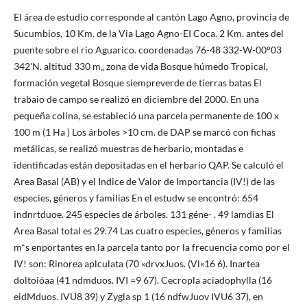
El área de estudio corresponde al cantón Lago Agno, provincia de
Sucumbios, 10 Km. de la Via Lago Agno-EI Coca. 2 Km. antes del
puente sobre el rio Aguarico. coordenadas 76-48 332-W-00°03
342'N. altitud 330 m„ zona de vida Bosque húmedo Tropical,
formación vegetal Bosque siempreverde de tierras batas El
trabaio de campo se realizó en diciembre del 2000. En una
pequeña colina, se estableció una parcela permanente de 100 x
100 m (1 Ha ) Los árboles >10 cm. de DAP se marcó con fichas
metálicas, se realizó muestras de herbario, montadas e
identificadas están depositadas en el herbario QAP. Se calculó el
Area Basal (AB) y el Indice de Valor de Importancia (IV!) de las
especies, géneros y familias En el estudw se encontró: 654
indnrtduoe. 245 especies de árboles. 131 géne- . 49 lamdias El
Area Basal total es 29.74 Las cuatro especies, géneros y familias
m*s enportantes en la parcela tanto por la frecuencia como por el
IV! son: Rinorea aplculata (70 «drvxJuos. (Vl«16 6). Inartea
doltoióaa (41 ndmduos. IVI =9 67). Cecropla aciadophylla (16
eidMduos. IVU8 39) y Zygla sp 1 (16 ndfwJuov IVU6 37), en