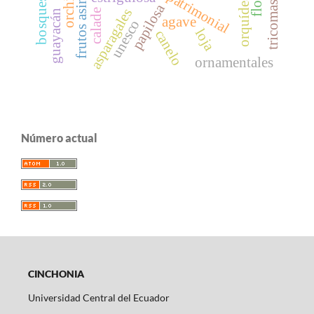
frutos asimétricos
patrimonial
papilosa
asparagales
calade
guayacán
agave
unesco
loja
canelo
ornamentales
Número actual
CINCHONIA
Universidad Central del Ecuador