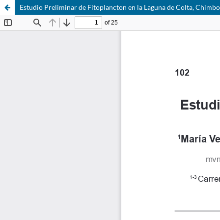
Estudio Preliminar de Fitoplancton en la Laguna de Colta, Chimb