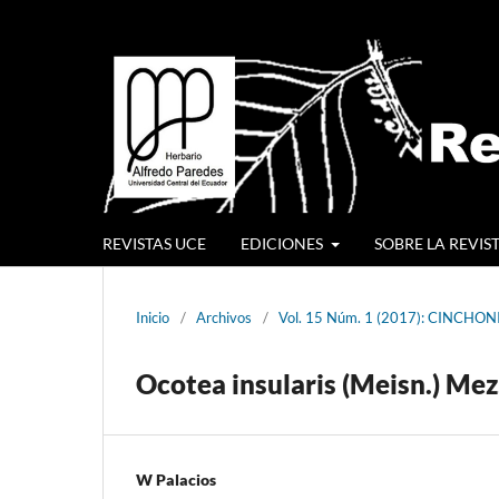
REVISTAS UCE
EDICIONES
SOBRE LA REVIS
Inicio
/
Archivos
/
Vol. 15 Núm. 1 (2017): CINCHON
Ocotea insularis (Meisn.) Mez
W Palacios