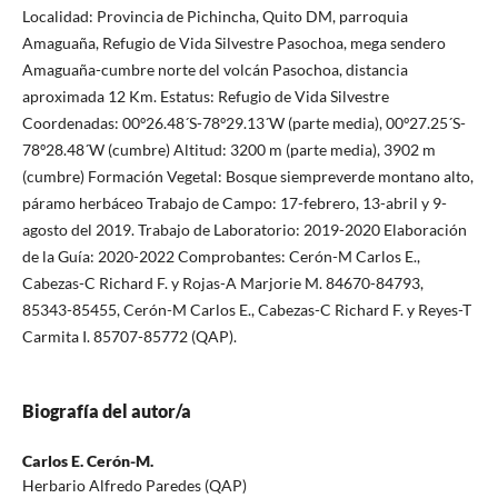
Localidad: Provincia de Pichincha, Quito DM, parroquia
Amaguaña, Refugio de Vida Silvestre Pasochoa, mega sendero
Amaguaña-cumbre norte del volcán Pasochoa, distancia
aproximada 12 Km. Estatus: Refugio de Vida Silvestre
Coordenadas: 00º26.48´S-78º29.13´W (parte media), 00º27.25´S-
78º28.48´W (cumbre) Altitud: 3200 m (parte media), 3902 m
(cumbre) Formación Vegetal: Bosque siempreverde montano alto,
páramo herbáceo Trabajo de Campo: 17-febrero, 13-abril y 9-
agosto del 2019. Trabajo de Laboratorio: 2019-2020 Elaboración
de la Guía: 2020-2022 Comprobantes: Cerón-M Carlos E.,
Cabezas-C Richard F. y Rojas-A Marjorie M. 84670-84793,
85343-85455, Cerón-M Carlos E., Cabezas-C Richard F. y Reyes-T
Carmita I. 85707-85772 (QAP).
Biografía del autor/a
Carlos E. Cerón-M.
Herbario Alfredo Paredes (QAP)