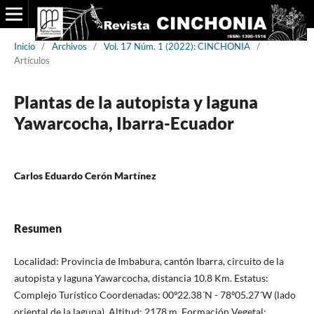
Inicio
/
Archivos
/
Vol. 17 Núm. 1 (2022): CINCHONIA
/
Artículos
Plantas de la autopista y laguna
Yawarcocha, Ibarra-Ecuador
Carlos Eduardo Cerón Martínez
Resumen
Localidad: Provincia de Imbabura, cantón Ibarra, circuito de la
autopista y laguna Yawarcocha, distancia 10.8 Km. Estatus:
Complejo Turístico Coordenadas: 00º22.38´N - 78º05.27´W (lado
oriental de la laguna). Altitud: 2178 m. Formación Vegetal: