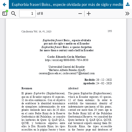
Euphorbia fraseri Boiss., especie olvidada por más de siglo y medio en el Ecuador