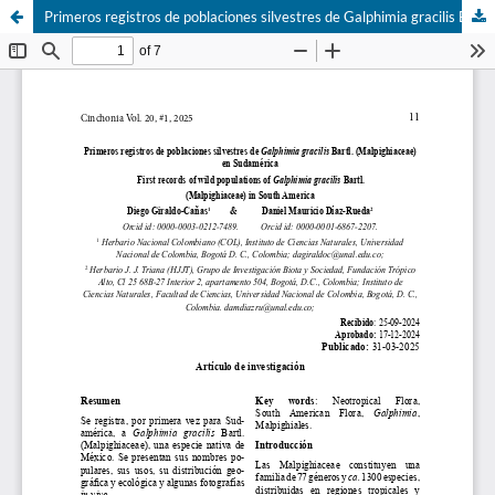
Primeros registros de poblaciones silvestres de Galphimia gracilis Bartl. (Malpighiaceae) en Sudamérica.