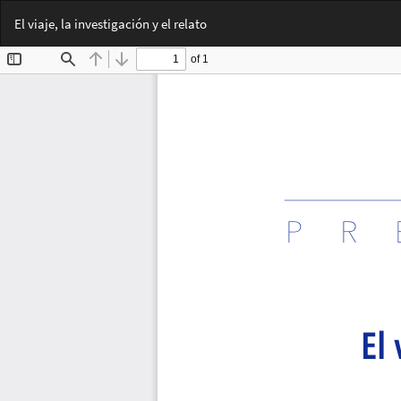
Volver
El viaje, la investigación y el relato
a
los
detalles
del
artículo