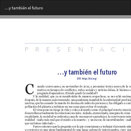
Volver
…y también el futuro
a
los
detalles
del
artículo