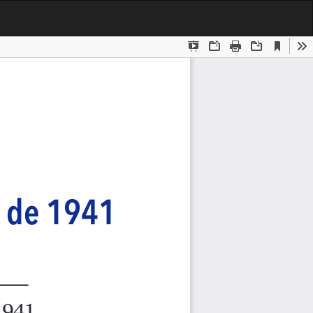
Des
De
PD