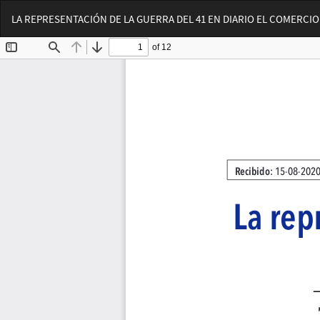
Volver
LA REPRESENTACIÓN DE LA GUERRA DEL 41 EN DIARIO EL COMERCIO
a
los
detalles
del
artículo