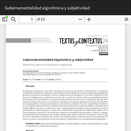
Volver
Des
De
Gubernamentalidad algorítmica y subjetividad
a
PD
los
detalles
del
artículo