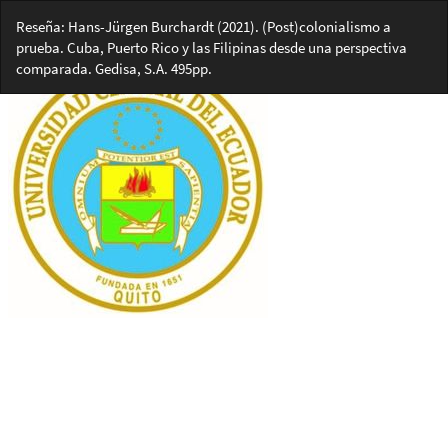
Volver
Reseña: Hans-Jürgen Burchardt (2021). (Post)colonialismo a
a
prueba. Cuba, Puerto Rico y las Filipinas desde una perspectiva
los
comparada. Gedisa, S.A. 495pp.
detalles
del
artículo