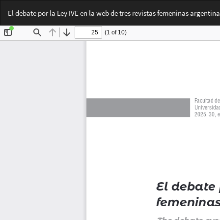
Volver
El debate por la Ley IVE en la web de tres revistas femeninas argentina
a
los
detalles
del
artículo