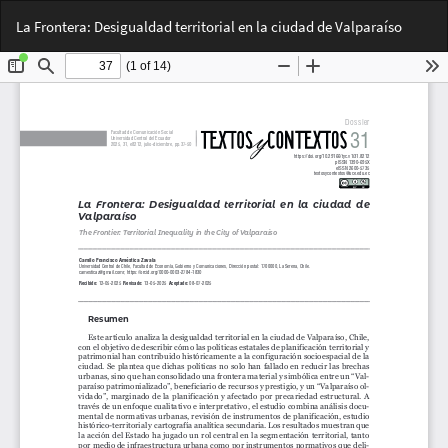
Volver
Des
De
La Frontera: Desigualdad territorial en la ciudad de Valparaíso
a
PD
los
detalles
del
artículo