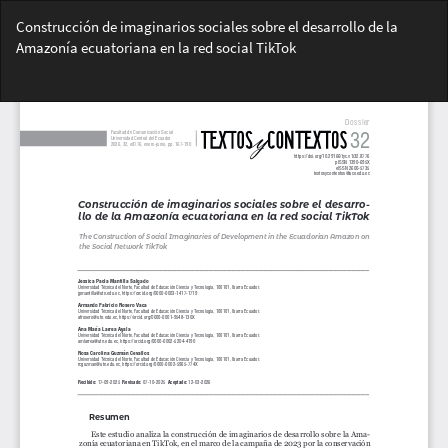
Volver
Construcción de imaginarios sociales sobre el desarrollo de la
a
Amazonía ecuatoriana en la red social TikTok
los
detalles
Des
del
De
artículo
PD