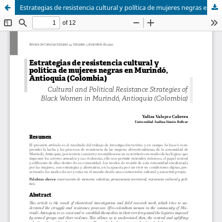
Estrategias de resistencia cultural y política de mujeres negras en Murindó, Antioquia (Colombia)