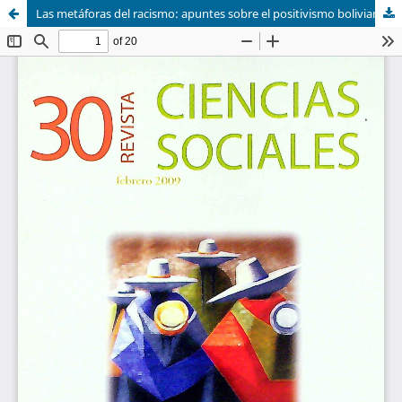
Las metáforas del racismo: apuntes sobre el positivismo boliviano