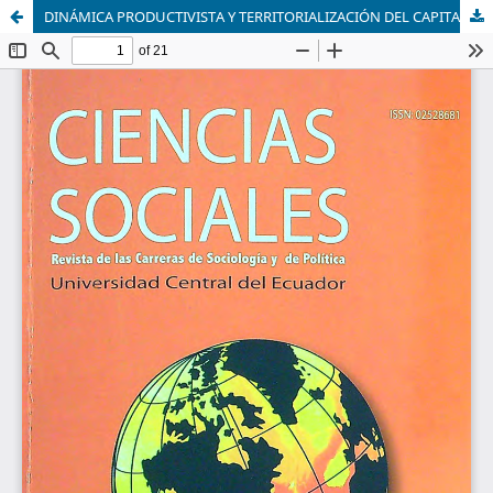
DINÁMICA PRODUCTIVISTA Y TERRITORIALIZACIÓN DEL CAPITAL AGRARIO: Impactos y transformaciones socioeconómicas en el espacio rural argentino.