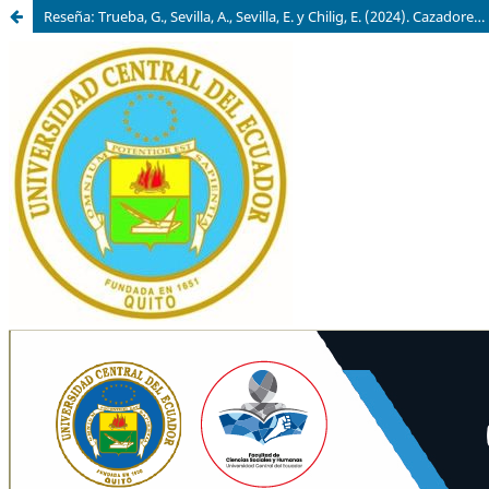
Reseña: Trueba, G., Sevilla, A., Sevilla, E. y Chilig, E. (2024). Cazadores de microbios en Ecuador: Historia y protagonistas. Ecuador: USFQ PRESS. Reseña