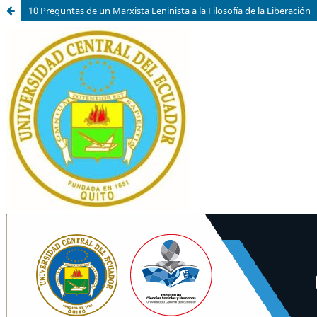
10 Preguntas de un Marxista Leninista a la Filosofía de la Liberación