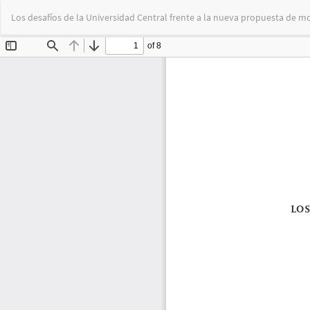
Volver
Los desafíos de la Universidad Central frente a la nueva propuesta de mo
a
los
detalles
del
artículo