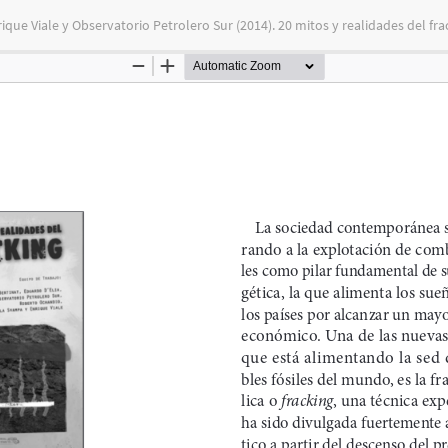
que Viale y Observatorio Petrolero Sur (2014). 20 mitos y realidades del fra