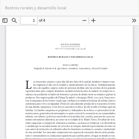
Volver
Des
De
Rostros rurales y desarrollo local
a
PD
los
detalles
del
artículo