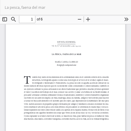
Volver
Des
De
La pesca, faena del mar
a
PD
los
detalles
del
artículo