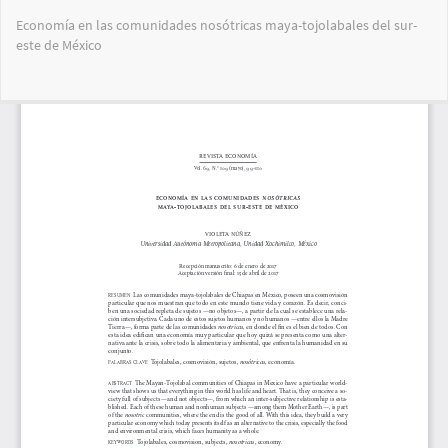
Volver
Economía en las comunidades nosótricas maya-tojolabales del sur-
a
este de México
los
detalles
del
Des
De
artículo
PD