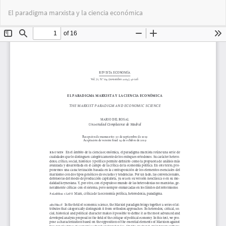
Volver
Des
De
El paradigma marxista y la ciencia económica
a
PD
los
detalles
del
artículo