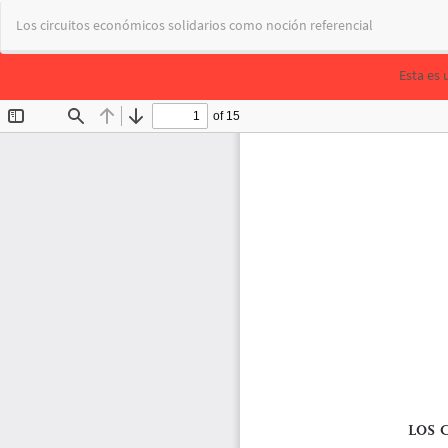
Volver
Los circuitos económicos solidarios como noción referencial
a
los
detalles
Esta es 
del
artículo