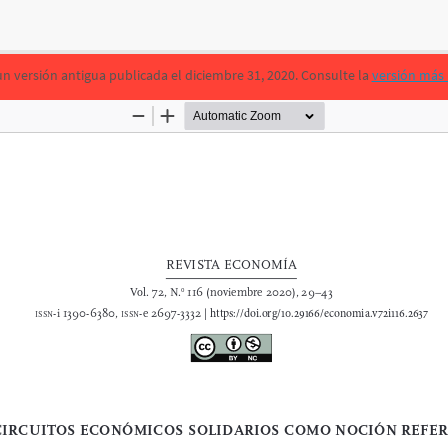
un versión antigua publicada el diciembre 31, 2020. Consulte la
versión más 